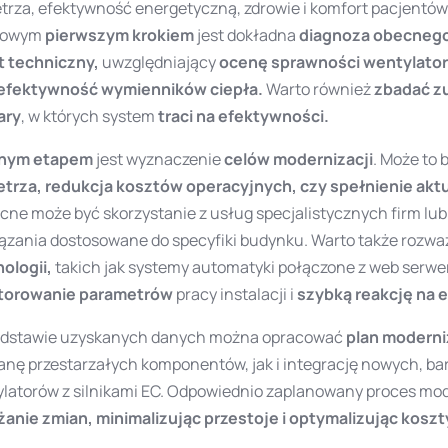
trza, efektywność energetyczną, zdrowie i komfort pacjentó
zowym
pierwszym krokiem
jest dokładna
diagnoza obecnego 
t techniczny,
uwzględniający
ocenę sprawności wentylator
 efektywność wymienników ciepła.
Warto również
zbadać zu
ary
, w których system
traci na efektywności.
jnym etapem
jest wyznaczenie
celów modernizacji
. Może to
trza, redukcja kosztów operacyjnych, czy spełnienie akt
ne może być skorzystanie z usług specjalistycznych firm lub
ązania dostosowane do specyfiki budynku. Warto także rozw
ologii,
takich jak systemy automatyki połączone z web serwe
torowanie parametrów
pracy instalacji i
szybką reakcję na 
odstawie uzyskanych danych można opracować
plan moderni
nę przestarzałych komponentów, jak i integrację nowych, bar
latorów z silnikami EC. Odpowiednio zaplanowany proces mod
anie zmian, minimalizując przestoje i optymalizując koszt