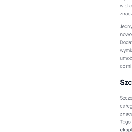
wielk
znacz
Jedny
nowo
Dodat
wymia
umożl
co mi
Szc
Szcze
całe
znac
Tego 
eksp