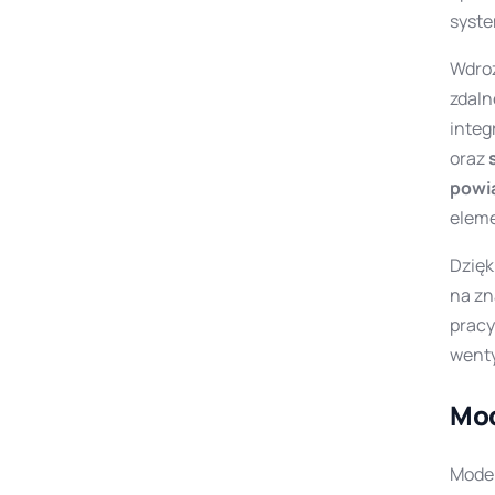
syst
Wdroż
zdaln
integ
oraz
powi
eleme
Dzięk
na zn
pracy
wenty
Mod
Moder