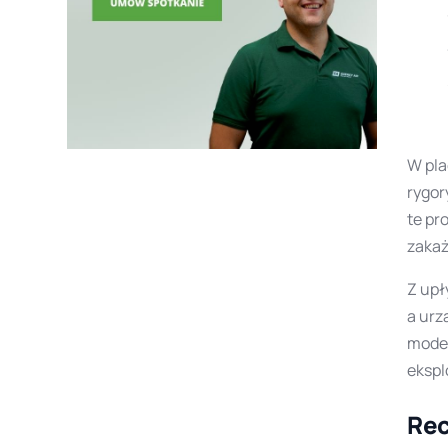
W pla
rygor
te pr
zakaż
Z upł
a urz
moder
ekspl
Rec