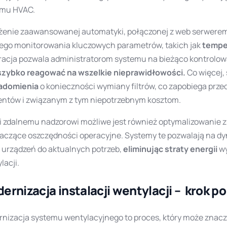
emu HVAC.
enie zaawansowanej automatyki, połączonej z web serwerem,
ego monitorowania kluczowych parametrów, takich jak
tempe
racja pozwala administratorom systemu na bieżąco kontrolow
szybko reagować na wszelkie nieprawidłowości.
Co więcej,
adomienia
o konieczności wymiany filtrów, co zapobiega pr
ntów i związanym z tym niepotrzebnym kosztom.
i zdalnemu nadzorowi możliwe jest również optymalizowanie zu
aczące oszczędności operacyjne. Systemy te pozwalają na 
 urządzeń do aktualnych potrzeb,
eliminując straty energii
wy
lacji.
ernizacja instalacji wentylacji – krok po
nizacja systemu wentylacyjnego to proces, który może znac