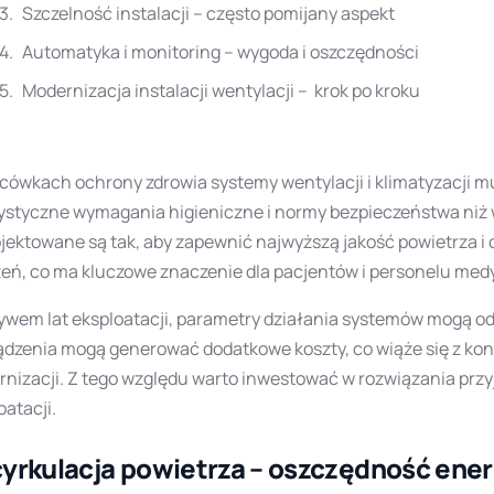
Szczelność instalacji – często pomijany aspekt
Automatyka i monitoring – wygoda i oszczędności
Modernizacja instalacji wentylacji – krok po kroku
cówkach ochrony zdrowia systemy wentylacji i klimatyzacji m
ystyczne wymagania higieniczne i normy bezpieczeństwa niż 
ojektowane są tak, aby zapewnić najwyższą jakość powietrza i 
eń, co ma kluczowe znaczenie dla pacjentów i personelu me
ywem lat eksploatacji, parametry działania systemów mogą o
ądzenia mogą generować dodatkowe koszty, co wiąże się z ko
nizacji. Z tego względu warto inwestować w rozwiązania prz
oatacji.
yrkulacja powietrza – oszczędność ener