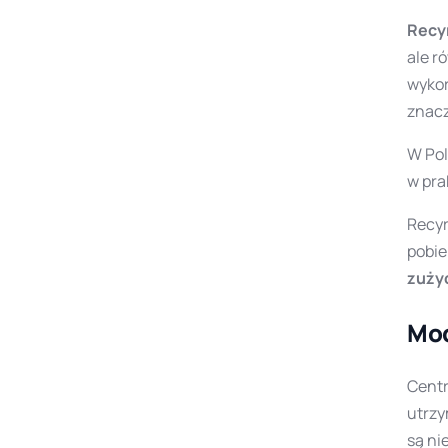
Recy
ale r
wykor
znacz
W Pol
w pra
Recyr
pobi
zużyc
Mod
Centr
utrzy
są ni