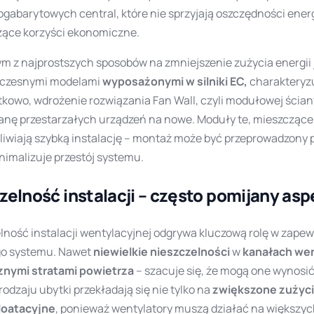
ogabarytowych central, które nie sprzyjają oszczędności ener
ące korzyści ekonomiczne.
m z najprostszych sposobów na zmniejszenie zużycia energii 
czesnymi modelami
wyposażonymi w silniki EC,
charakteryzu
kowo, wdrożenie rozwiązania Fan Wall, czyli modułowej ścia
nę przestarzałych urządzeń na nowe. Moduły te, mieszczące
iwiają szybką instalację – montaż może być przeprowadzony p
nimalizuje przestój systemu.
zelność instalacji – często pomijany asp
lność instalacji wentylacyjnej odgrywa kluczową rolę w zape
go systemu. Nawet
niewielkie nieszczelności
w
kanałach we
znymi stratami powietrza
– szacuje się, że mogą one wynosi
rodzaju ubytki przekładają się nie tylko na
zwiększone zużyci
loatacyjne
, ponieważ wentylatory muszą działać na większy