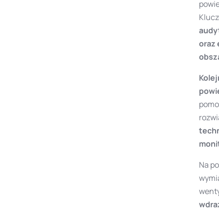
powie
Kluc
audy
oraz
obsz
Kole
powie
pomoc
rozwi
techn
moni
Na p
wymia
wenty
wdraż