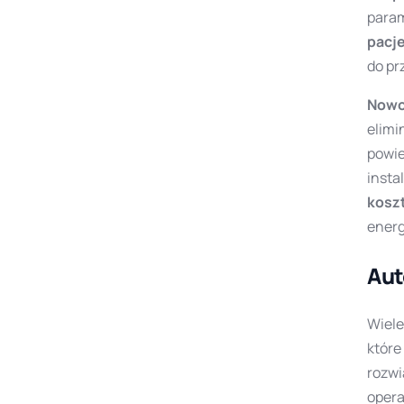
param
pacj
do pr
Nowo
elimi
powie
insta
kosz
energ
Aut
Wiele
które
rozwi
opera