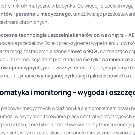
etry mikroklimatyczne w budynku. Co więcej, przecieki mogą
entów
i
personelu medycznego,
umożliwiając przedostawani
zestrzeni chronionych.
czesne technologia uszczelnia kanałów od wewnątrz –
AE
nowanie przecieków. Dzięki precyzyjnemu wypełnieniu ubytkó
trza mogą zostać zmniejszone
nawet o 90%,
co znacząco po
lacji. Taka redukcja strat przekłada się nie tylko na
mniejsze z
tów operacyjnych,
ponieważ system wentylacyjny pracuje bar
ii na utrzymanie
wymaganej cyrkulacji i jakości powietrza.
omatyka i monitoring – wygoda i oszczę
 placówek medycznych wciąż boryka się z problemem braku 
 umożliwiałyby monitorowanie pracy central wentylacyjnych w
ązań skutkuje nie tylko nieefektywnym zarządzaniem energią,
cyjnych, w tym częste skargi personelu medycznego wynikaj