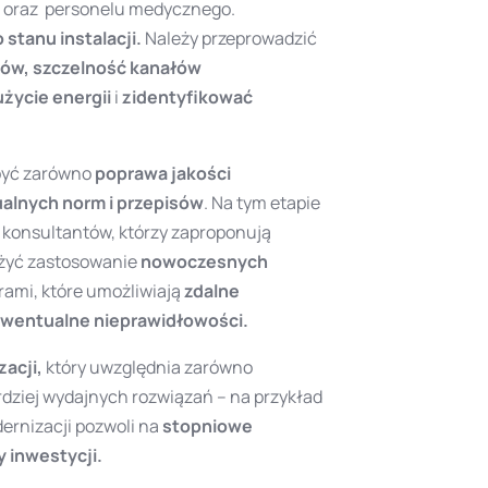
w oraz personelu medycznego.
stanu instalacji.
Należy przeprowadzić
ów, szczelność kanałów
życie energii
i
zidentyfikować
 być zarówno
poprawa jakości
ualnych norm i przepisów
. Na tym etapie
 konsultantów, którzy zaproponują
ażyć zastosowanie
nowoczesnych
rami, które umożliwiają
zdalne
ewentualne nieprawidłowości.
zacji,
który uwzględnia zarówno
dziej wydajnych rozwiązań – na przykład
ernizacji pozwoli na
stopniowe
y inwestycji.