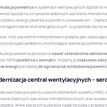
rkulacja powietrza
w systemach wentylacyjnych szpitali to ni
ównież sposób na utrzymanie stabilnych warunków mikrokli
zystaniu energii zawartej w powietrzu wywiewanym – ciepła z
ne ograniczenie strat energetycznych, co przekłada się na r
sce, choć pierwotnie interpretowano przepisy jako zakazując
ktyce przyjęto podejście umożliwiające realizację systemów 
kulacja powietrza pozwala na
nawet czterokrotne obniżenie
erać 100%
powietrza z zewnątrz
, możemy je
częściowo odzy
ie energii
potrzebnej
do ogrzania lub schłodzenia powietr
ernizacja central wentylacyjnych – ser
ala wentylacyjna jest kluczowym elementem systemu HVAC, sz
manie stabilnych warunków mikroklimatycznych oraz wysoka
ezbędne. Wiele starszych budynków nadal korzysta z przesta